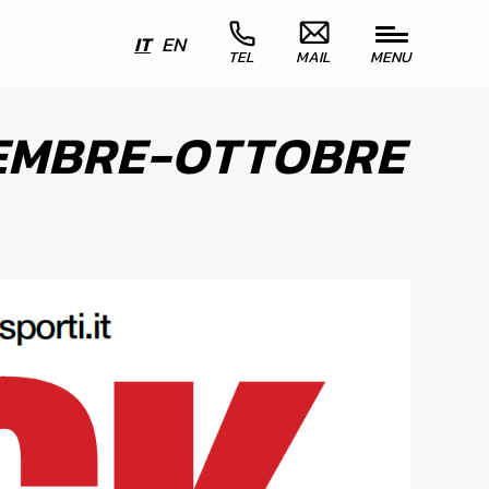
rca
info@sorarettifiche.it
0546 628911
IT
EN
TEL
MAIL
MENU
TEMBRE-OTTOBRE